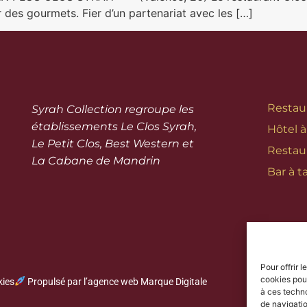
ir des gourmets. Fier d’un partenariat avec les […]
Restau
Syrah Collection regroupe les
établissements
Le Clos Syrah
,
Hôtel à
Le Petit Clos
,
Best Western
et
Restau
La Cabane de Mandrin
Bar à t
Pour offrir 
cookies pour
kies
Propulsé par l’agence web Marque Digitale
à ces techn
de navigatio