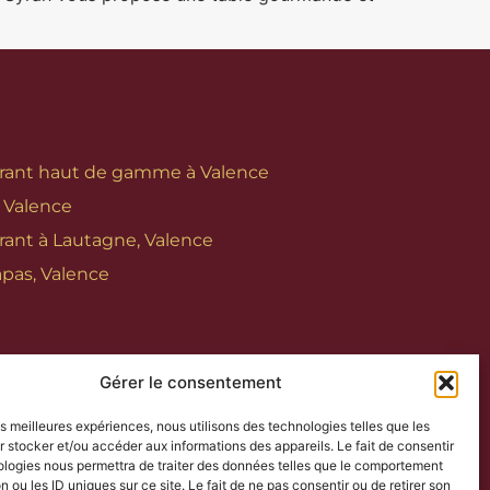
rant haut de gamme à Valence
 Valence
rant à Lautagne, Valence
apas, Valence
Gérer le consentement
les meilleures expériences, nous utilisons des technologies telles que les
 stocker et/ou accéder aux informations des appareils. Le fait de consentir
ologies nous permettra de traiter des données telles que le comportement
n ou les ID uniques sur ce site. Le fait de ne pas consentir ou de retirer son